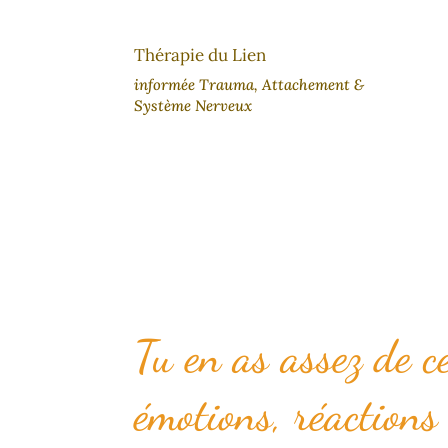
Thérapie du Lien
informée Trauma, Attachement &
Système Nerveux
Tu en as assez de c
émotions, réactions 