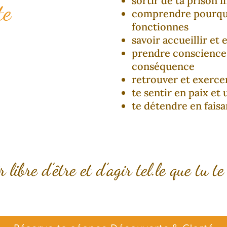
sortir de ta prison 
te
comprendre pourqu
fonctionnes
savoir accueillir et
prendre conscience 
conséquence
retrouver et exercer
te sentir en paix et 
te détendre en faisa
r libre d’être et d’agir tel.le que tu t