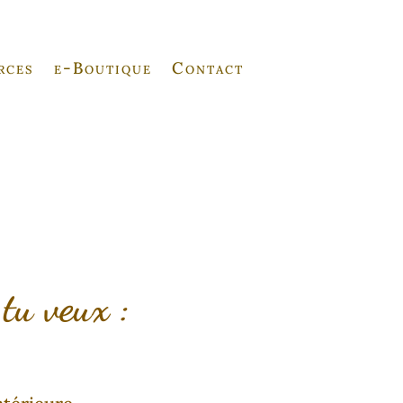
rces
e-Boutique
Contact
tu veux :