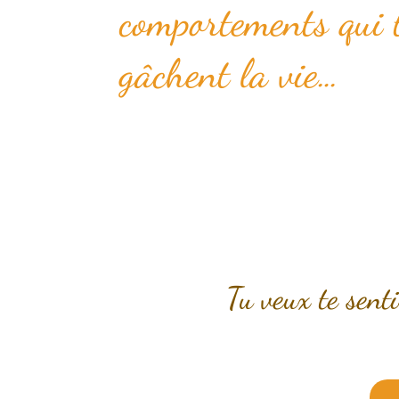
comportements qui 
gâchent la vie…
Tu veux te senti