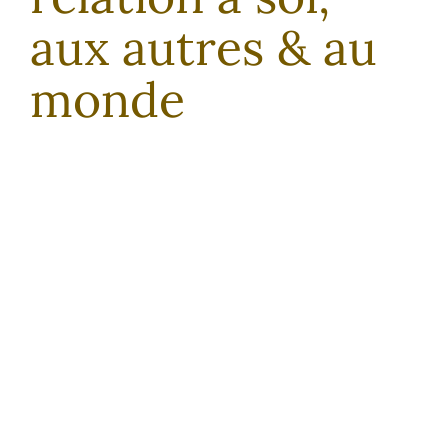
aux autres & au
monde
Pour celles et ceux qui
veulent se libérer de ce qui
les limite et conditionne
leur façon d’être au monde
Pour retrouver clarté et
sécurité intérieures &
vivre le plaisir d’être soi